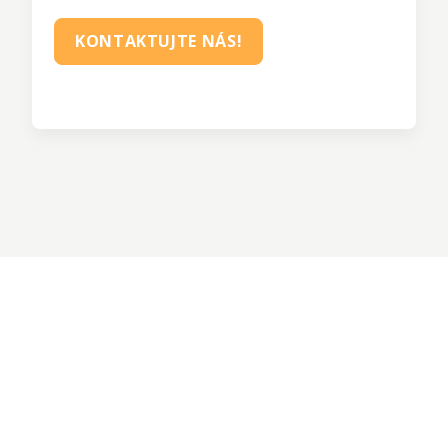
KONTAKTUJTE NÁS!
Když
práce,
tak
Daikin
.